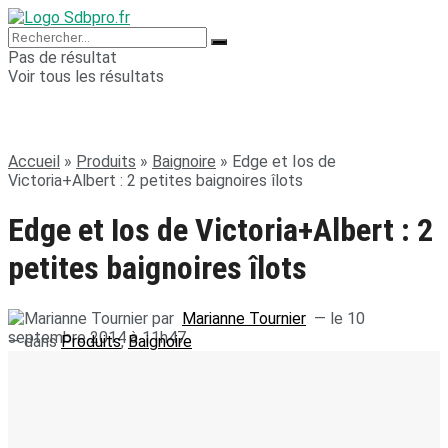
Pas de résultat
Voir tous les résultats
Accueil
»
Produits
»
Baignoire
»
Edge et Ios de
Victoria+Albert : 2 petites baignoires îlots
Edge et Ios de Victoria+Albert : 2
petites baignoires îlots
par
Marianne Tournier
— le 10
septembre 2014 à 11h47
— dans
Produits
,
Baignoire