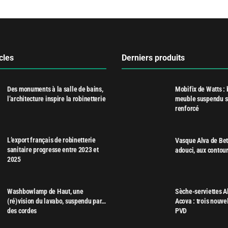
cles
Derniers produits
Des monuments à la salle de bains,
Mobifix de Watts : 
l’architecture inspire la robinetterie
meuble suspendu s
renforcé
L’export français de robinetterie
Vasque Alva de Bett
sanitaire progresse entre 2023 et
adouci, aux contour
2025
Washbowlamp de Haut, une
Sèche-serviettes A
(ré)vision du lavabo, suspendu par…
Acova : trois nouvel
des cordes
PVD