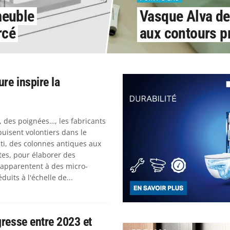
meuble
Vasque Alva de 
rcé
aux contours p
ure inspire la
 des poignées…, les fabricants
puisent volontiers dans le
ti, des colonnes antiques aux
tes, pour élaborer des
s’apparentent à des micro-
duits à l'échelle de...
ogresse entre 2023 et