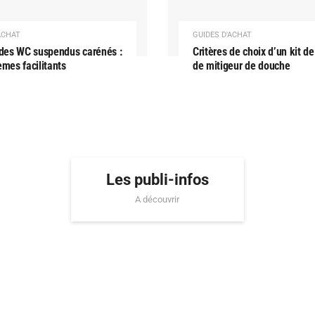
ACHAT
GUIDES D'ACHAT
 des WC suspendus carénés :
Critères de choix d’un kit de
èmes facilitants
de mitigeur de douche
Les publi-infos
A découvrir