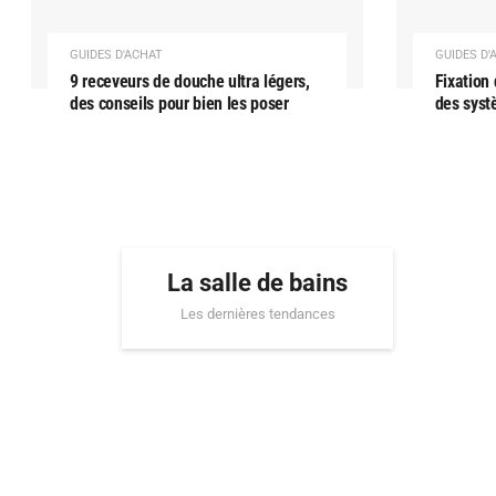
GUIDES D'ACHAT
GUIDES D'
9 receveurs de douche ultra légers,
Fixation
des conseils pour bien les poser
des syst
La salle de bains
Les dernières tendances