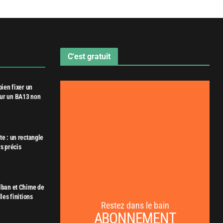
C'est gratuit
bien fixer un
ur un BA13 non
e : un rectangle
s précis
lban et Chime de
les finitions
Restez dans le bain
ABONNEMENT