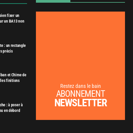
bien fixer un
ur un BA13 non
e : un rectangle
s précis
lban et Chime de
les finitions
Restez dans le bain
ABONNEMENT
NEWSLETTER
che : à poser à
 ou en débord