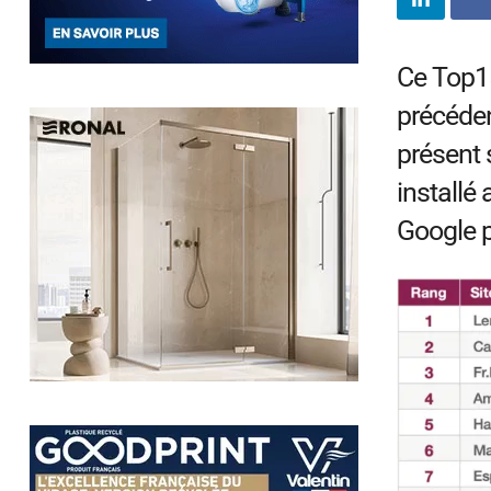
Ce Top15
précéden
présent 
installé
Google p