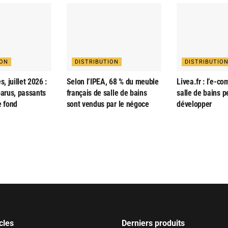
ION
DISTRIBUTION
DISTRIBUTIO
s, juillet 2026 :
Selon l’IPEA, 68 % du meuble
Livea.fr : l’e-c
parus, passants
français de salle de bains
salle de bains p
e fond
sont vendus par le négoce
développer
cles
Derniers produits