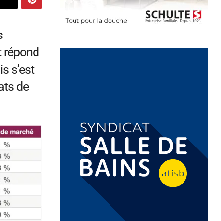
s
t répond
is s’est
ats de