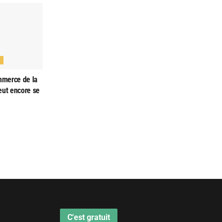
N
ommerce de la
eut encore se
C'est gratuit