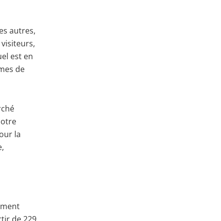
es autres,
visiteurs,
el est en
rmes de
rché
notre
our la
e,
ement
tir de 229