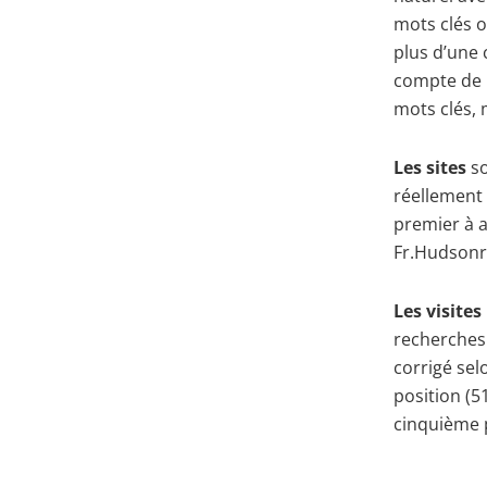
mots clés o
plus d’une 
compte de l
mots clés, m
Les sites
s
réellement 
premier à a
Fr.Hudsonr
Les visite
recherches
corrigé sel
position (5
cinquième p