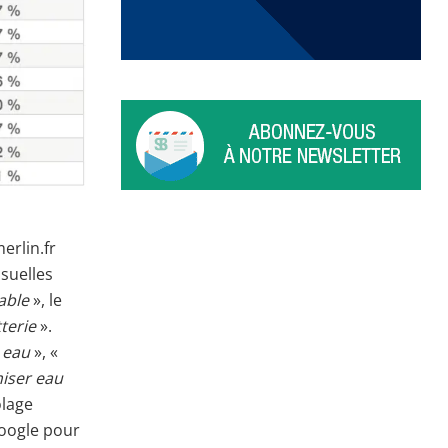
erlin.fr
suelles
able
», le
terie
».
 eau
», «
iser eau
olage
Google pour