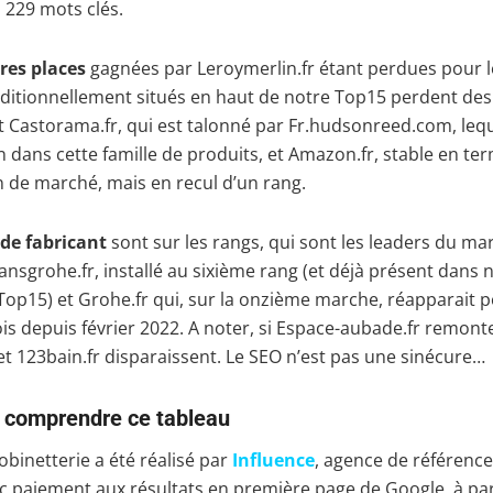
 229 mots clés.
res places
gagnées par Leroymerlin.fr étant perdues pour l
raditionnellement situés en haut de notre Top15 perdent des 
Castorama.fr, qui est talonné par Fr.hudsonreed.com, lequ
 dans cette famille de produits, et Amazon.fr, stable en te
 de marché, mais en recul d’un rang.
 de fabricant
sont sur les rangs, qui sont les leaders du ma
Hansgrohe.fr, installé au sixième rang (et déjà présent dans 
op15) et Grohe.fr qui, sur la onzième marche, réapparait p
is depuis février 2022. A noter, si Espace-aubade.fr remont
 et 123bain.fr disparaissent. Le SEO n’est pas une sinécure…
 comprendre ce tableau
binetterie a été réalisé par
Influence
, agence de référenc
c paiement aux résultats en première page de Google, à par