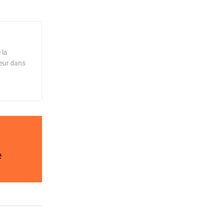
 la
teur dans
e