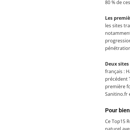
80 % de ces
Les premiè
les sites t
notamment 
progression
pénétration
Deux sites
français : 
précédent T
première fo
Sanitino.fr
Pour bien
Ce Top15 Ro
naturel ave