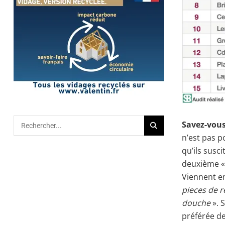
Savez-vous
n’est pas 
qu’ils susci
deuxième 
Viennent e
pieces de 
douche
». 
préférée de