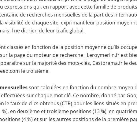
u expressions qui, en rapport avec cette famille de produits
centaine de recherches mensuelles de la part des internaute
a visibilité de chaque site, exprimant leur position moyenn
ais il ne dit rien de leur trafic global.
ont classés en fonction de la position moyenne qu’ils occup
sur la page du moteur de recherche : Leroymerlin.fr est bie
pparaître sur la majorité des mots-clés, Castorama.fr le de
eed.com le troisième.
s mensuelles
sont calculées en fonction du nombre moyen 
 effectuées sur chaque mot clé. Ce nombre, donné par Goog
on le taux de clics obtenus (CTR) pour les liens situés en pr
1 %), en deuxième et troisième positions (13 %), en quatrièm
ositions (4 %) et sur les autres positions de la première pag