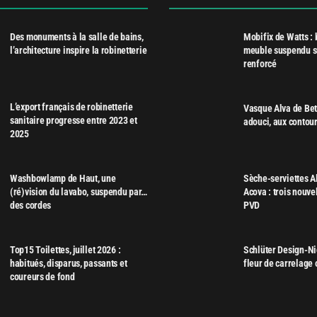
Des monuments à la salle de bains,
Mobifix de Watts : 
l’architecture inspire la robinetterie
meuble suspendu s
renforcé
L’export français de robinetterie
Vasque Alva de Bett
sanitaire progresse entre 2023 et
adouci, aux contour
2025
Washbowlamp de Haut, une
Sèche-serviettes A
(ré)vision du lavabo, suspendu par…
Acova : trois nouvel
des cordes
PVD
Top15 Toilettes, juillet 2026 :
Schlüter Design-Ni
habitués, disparus, passants et
fleur de carrelage
coureurs de fond