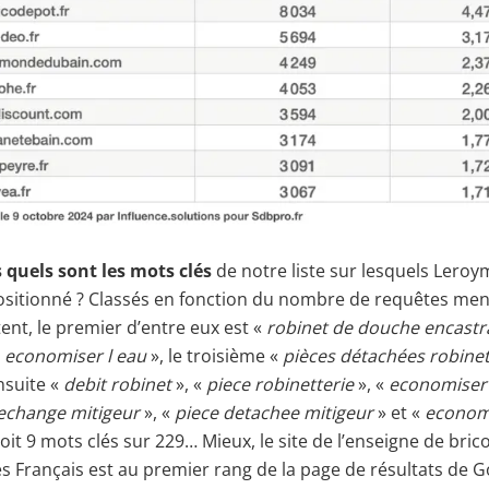
 quels sont les mots clés
de notre liste sur lesquels Leroym
positionné ? Classés en fonction du nombre de requêtes men
tent, le premier d’entre eux est «
robinet de douche encastr
«
economiser l eau
», le troisième «
pièces détachées robinet
nsuite «
debit robinet
», «
piece robinetterie
», «
economiser
rechange mitigeur
», «
piece detachee mitigeur
» et «
econom
Soit 9 mots clés sur 229… Mieux, le site de l’enseigne de bric
s Français est au premier rang de la page de résultats de 