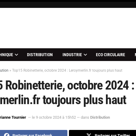
HNIQUE
DISTRIBUTION
INDUSTRIE
ECO CIRCULAIRE
bution
»
Top15 Robinetterie, octobre 2024 : Leroymerlin.fr toujours plus haut
 Robinetterie, octobre 2024 :
merlin.fr toujours plus haut
ianne Tournier
— le 9 octobre 2024 à 15h52
— dans
Distribution
Partager sur Facebook
Partager sur Twitter