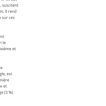
, suscitent
s. Il rend
e sur ces
ent
n le
uxième et
de
le, est
emière
e et
e (3 %).