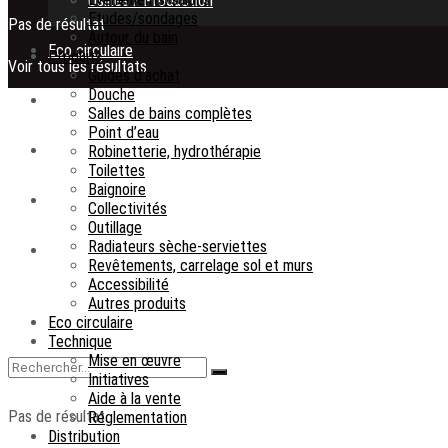
Usines / Production
Etudes/sondages
Pas de résultat
Autour du bain
Eco circulaire
Produits
Voir tous les résultats
Guides d’achat
Douche
Marché
Salles de bains complètes
Point d’eau
Tendances
Robinetterie, hydrothérapie
Toilettes
Baignoire
Design
Collectivités
Outillage
Radiateurs sèche-serviettes
Publi-Info
Revêtements, carrelage sol et murs
Accessibilité
Autres produits
Eco circulaire
Technique
Mise en œuvre
Initiatives
Aide à la vente
Pas de résultat
Réglementation
Distribution