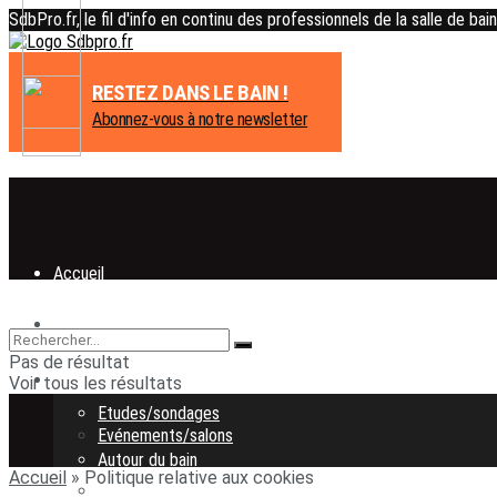
SdbPro.fr, le fil d'info en continu des professionnels de la salle de bain
RESTEZ DANS LE BAIN !
Abonnez-vous à notre newsletter
Accueil
Actualité
Accueil
Pas de résultat
Evénements/salons
Actualité
Voir tous les résultats
Etudes/sondages
Evénements/salons
Autour du bain
Accueil
»
Politique relative aux cookies
Etudes/sondages