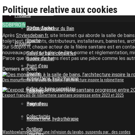
3D Cup Agenceur du Bain
Politique relative aux cookies
Autour du bain
Produits
SDBPRO.fr
Guides d’achat
3D Cup Agenceur du Bain
Après
Stylesdebain.fr
, site Internet qui aborde la salle de bai
Douche
toilettes : fabricants, distributeurs, installateurs, bainistes, ar
Produits
Sur Sdbpro.fr, chaque acteur de la filière sanitaire est en cont
nouveaux produits, règles de l’art, norme et réglementation, mi
Salles de bains complètes
Parce que la salle de bains n’est pas une pièce comme les autre
Guides d’achat
Point d’eau
Derniers articles
Douche
Robinetterie, hydrothérapie
Des monuments à la salle de bains, l’architecture inspire la robinetterie
Salles de bains complètes
Toilettes
L’export français de robinetterie sanitaire progresse entre 2023 et 2025
Baignoire
Point d’eau
Collectivités
Robinetterie, hydrothérapie
Outillage
Washbowlamp de Haut, une (ré)vision du lavabo, suspendu par… des cordes
Toilettes