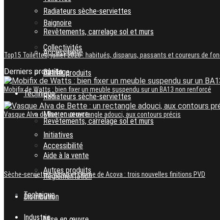
Radiateurs sèche-serviettes
Baignoire
Revêtements, carrelage sol et murs
Collectivités
Accessibilité
Top15 Toilettes, juillet 2026 : habitués, disparus, passants et coureurs de fo
Derniers produits
Outillage
Autres produits
Mobifix de Watts : bien fixer un meuble suspendu sur un BA13 non renforcé
Technique
Radiateurs sèche-serviettes
Mise en œuvre
Vasque Alva de Bette : un rectangle adouci, aux contours précis
Revêtements, carrelage sol et murs
Initiatives
Accessibilité
Aide à la vente
Autres produits
Sèche-serviettes Alban et Chime de Acova : trois nouvelles finitions PVD
Réglementation
Technique
Distribution
Industrie
Mise en œuvre