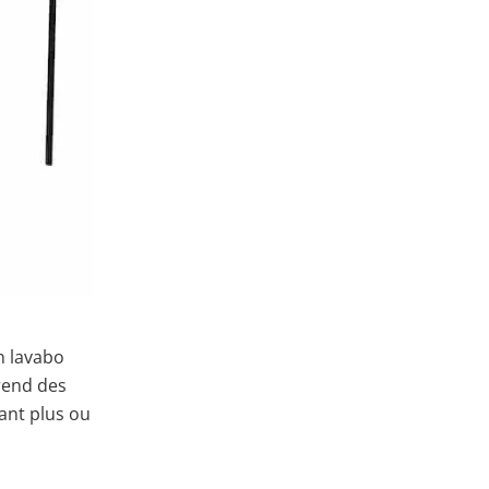
n lavabo
rend des
tant plus ou