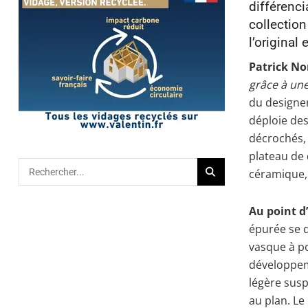
différenci
collection
l’original e
Patrick No
grâce à une
du designer
déploie des
décrochés, 
plateau de 
céramique, 
Au point d
épurée se d
vasque à p
développeme
légère sus
au plan. 