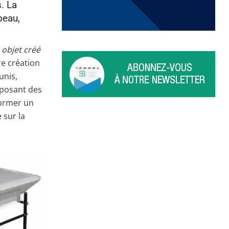
. La
beau,
 objet créé
re création
unis,
mposant des
former un
 sur la