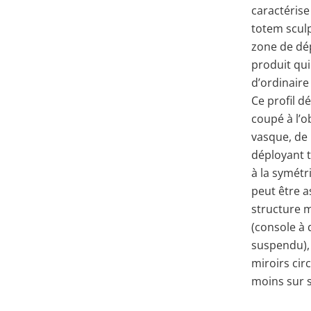
caractérise
totem sculp
zone de dé
produit qu
d’ordinaire
Ce profil 
coupé à l’o
vasque, de 
déployant t
à la symétri
peut être a
structure m
(console à 
suspendu),
miroirs cir
moins sur s