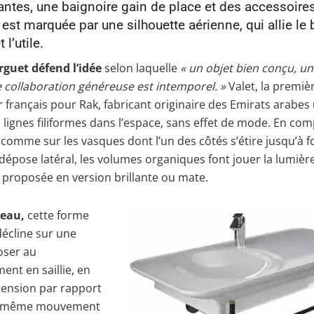
antes, une baignoire gain de place et des accessoires
 est marquée par une silhouette aérienne, qui allie le 
t l’utile.
rguet défend l’idée
selon laquelle
« un objet bien conçu, un
 collaboration généreuse est intemporel. »
Valet, la premiè
 français pour Rak, fabricant originaire des Emirats arabes 
 lignes filiformes dans l’espace, sans effet de mode. En co
comme sur les vasques dont l’un des côtés s’étire jusqu’à 
dépose latéral, les volumes organiques font jouer la lumière
proposée en version brillante ou mate.
’eau,
cette forme
écline sur une
oser au
nt en saillie, en
pension par rapport
Le même mouvement