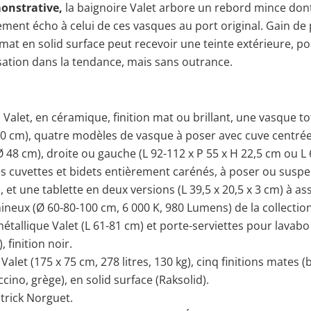
onstrative,
la baignoire Valet arbore un rebord mince dont
tement écho à celui de ces vasques au port original. Gain de 
mat en solid surface peut recevoir une teinte extérieure, p
ation dans la tendance, mais sans outrance.
 Valet, en céramique, finition mat ou brillant, une vasque to
90 cm), quatre modèles de vasque à poser avec cuve centré
 48 cm), droite ou gauche (L 92-112 x P 55 x H 22,5 cm ou L 
es cuvettes et bidets entièrement carénés, à poser ou susp
), et une tablette en deux versions (L 39,5 x 20,5 x 3 cm) à as
ineux (Ø 60-80-100 cm, 6 000 K, 980 Lumens) de la collectio
tallique Valet (L 61-81 cm) et porte-serviettes pour lavab
, finition noir.
alet (175 x 75 cm, 278 litres, 130 kg), cinq finitions mates (b
cino, grège), en solid surface (Raksolid).
trick Norguet.