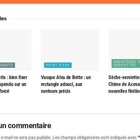
cles
RADIATEURS 
ODUITS
POINT D'EAU
SERVIETTES
ts : bien fixer
Vasque Alva de Bette : un
Sèche-serviette
spendu sur un
rectangle adouci, aux
Chime de Acova 
forcé
contours précis
nouvelles finiti
 un commentaire
e-mail ne sera pas publiée.
Les champs obligatoires sont indiqués avec