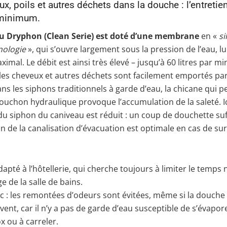
x, poils et autres déchets dans la douche : l’entretien
 minimum.
u Dryphon (Clean Serie) est doté d’une membrane
en «
si
nologie
», qui s’ouvre largement sous la pression de l’eau, lu
imal. Le débit est ainsi très élevé – jusqu’à 60 litres par mi
les cheveux et autres déchets sont facilement emportés par 
dans les siphons traditionnels à garde d’eau, la chicane qui 
ouchon hydraulique provoque l’accumulation de la saleté. Ic
 du siphon du caniveau est réduit : un coup de douchette suff
ion de la canalisation d’évacuation est optimale en cas de su
apté à l’hôtellerie, qui cherche toujours à limiter le temps
e de la salle de bains.
 : les remontées d’odeurs sont évitées, même si la douche 
uvent, car il n’y a pas de garde d’eau susceptible de s’évapor
ox ou à carreler.