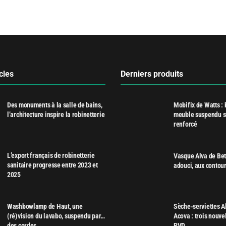
cles
Derniers produits
Des monuments à la salle de bains,
Mobifix de Watts : 
l’architecture inspire la robinetterie
meuble suspendu s
renforcé
L’export français de robinetterie
Vasque Alva de Bett
sanitaire progresse entre 2023 et
adouci, aux contour
2025
Washbowlamp de Haut, une
Sèche-serviettes A
(ré)vision du lavabo, suspendu par…
Acova : trois nouvel
des cordes
PVD