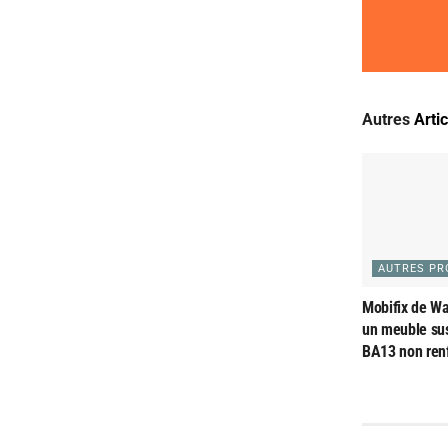
Autres
Arti
AUTRES PR
Mobifix de Wat
un meuble su
BA13 non ren