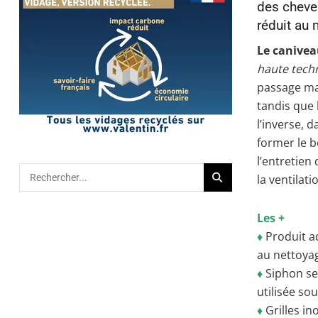
des cheveu
réduit au
Le canivea
haute tech
passage max
tandis que 
l’inverse, 
former le b
l’entretien
la ventilat
Les +
♦
Produit ad
au nettoyag
♦
Siphon sec
utilisée so
♦
Grilles in