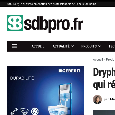
SdbPro.fr, le fil d'info en continu des professionnels de la salle de bains.
ACCUEIL
ACTUALITÉ
PRODUITS
TEC
Accueil
»
Produi
Dryph
qui ré
par
Mar