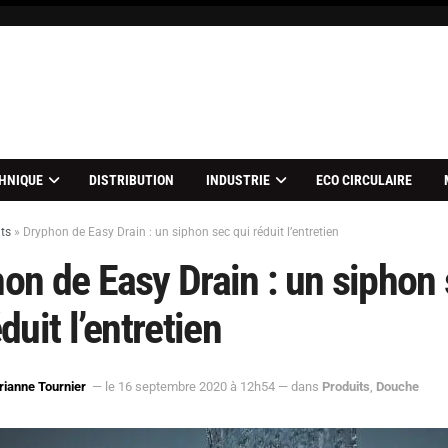
HNIQUE
DISTRIBUTION
INDUSTRIE
ECO CIRCULAIRE
ts
»
Dryphon de Easy Drain : un siphon sec qui réduit l’entretien
on de Easy Drain : un siphon
duit l’entretien
ianne Tournier
— le 16 septembre 2020 à 12h54
— dans
Produits
,
Douche