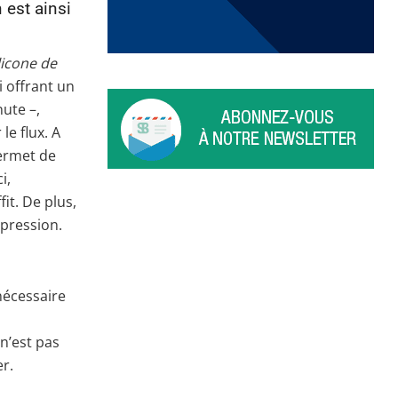
 est ainsi
licone de
i offrant un
nute –,
le flux. A
permet de
i,
it. De plus,
rpression.
 nécessaire
n’est pas
er.