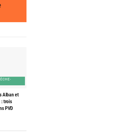
e
SÈCHE-
s Alban et
: trois
ons PVD