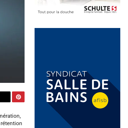
nération,
 rétention