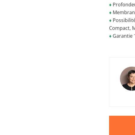
♦
Profondeu
♦
Membrane 
♦
Possibilit
Compact, Mu
♦
Garantie 