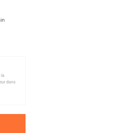
ain
 la
teur dans