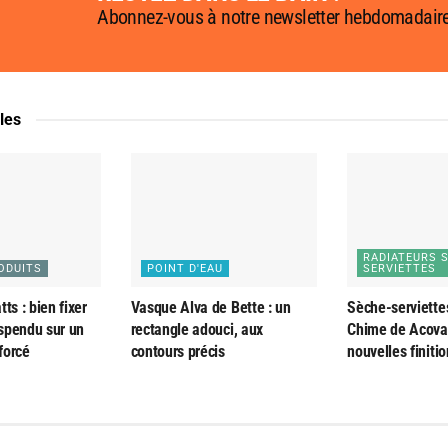
Abonnez-vous à notre newsletter hebdomadair
cles
RADIATEURS 
ODUITS
POINT D'EAU
SERVIETTES
ts : bien fixer
Vasque Alva de Bette : un
Sèche-serviette
spendu sur un
rectangle adouci, aux
Chime de Acova 
forcé
contours précis
nouvelles finiti