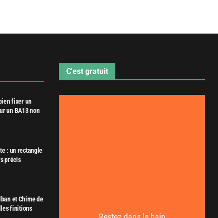
C'est gratuit
bien fixer un
ur un BA13 non
e : un rectangle
s précis
lban et Chime de
les finitions
Restez dans le bain