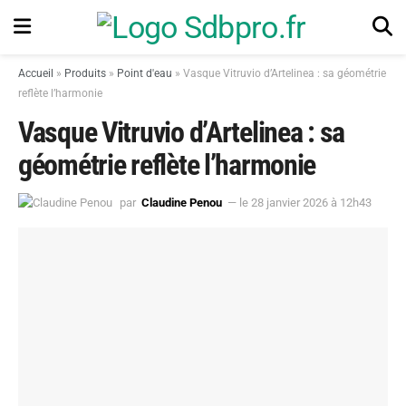
Accueil
»
Produits
»
Point d'eau
»
Vasque Vitruvio d’Artelinea : sa géométrie
reflète l’harmonie
Vasque Vitruvio d’Artelinea : sa
géométrie reflète l’harmonie
par
Claudine Penou
— le 28 janvier 2026 à 12h43