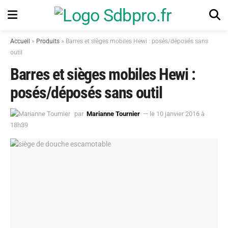
Accueil
»
Produits
»
Barres et sièges mobiles Hewi : posés/déposés sans
outil
Barres et sièges mobiles Hewi :
posés/déposés sans outil
par
Marianne Tournier
— le 10 janvier 2016 à
18h39