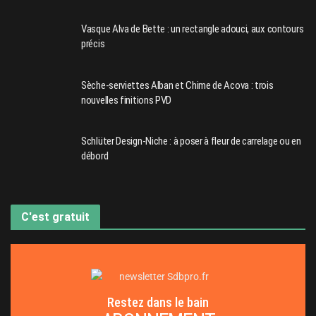
Vasque Alva de Bette : un rectangle adouci, aux contours
précis
Sèche-serviettes Alban et Chime de Acova : trois
nouvelles finitions PVD
Schlüter Design-Niche : à poser à fleur de carrelage ou en
débord
C'est gratuit
Restez dans le bain