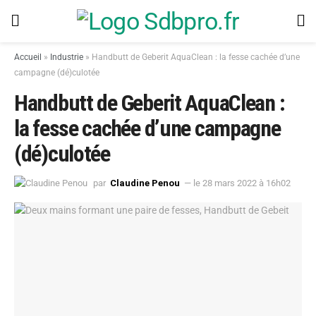
Accueil
»
Industrie
»
Handbutt de Geberit AquaClean : la fesse cachée d’une
campagne (dé)culotée
Handbutt de Geberit AquaClean :
la fesse cachée d’une campagne
(dé)culotée
par
Claudine Penou
— le 28 mars 2022 à 16h02