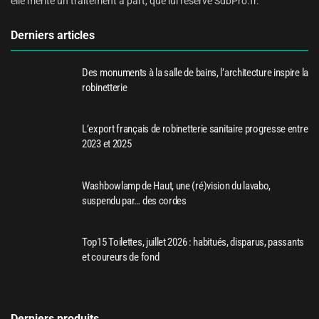
elle mérite un traitement à part, que lui réserve SdbPro.fr.
Derniers articles
Des monuments à la salle de bains, l’architecture inspire la
robinetterie
L’export français de robinetterie sanitaire progresse entre
2023 et 2025
Washbowlamp de Haut, une (ré)vision du lavabo,
suspendu par… des cordes
Top15 Toilettes, juillet 2026 : habitués, disparus, passants
et coureurs de fond
Derniers produits