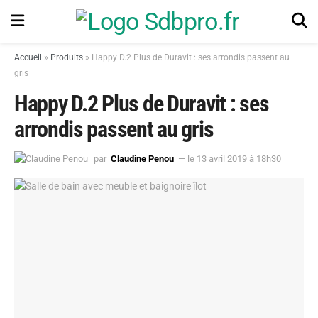
Accueil
»
Produits
»
Happy D.2 Plus de Duravit : ses arrondis passent au
gris
Happy D.2 Plus de Duravit : ses
arrondis passent au gris
par
Claudine Penou
— le 13 avril 2019 à 18h30