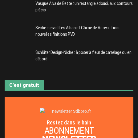
Vasque Alva de Bette : un rectangle adouci, aux contours
précis
Sèche-serviettes Alban et Chime de Acova : trois
nouvelles finitions PVD
Schlüter Design-Niche : à poser à fleur de carrelage ou en
débord
C'est gratuit
Restez dans le bain
ABONNEMENT