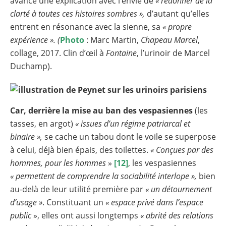
avance une explication avec l’envie de
« redonner de la
clarté à toutes ces histoires sombres »,
d’autant qu’elles
entrent en résonance avec la sienne, sa
« propre
expérience ». (
Photo
: Marc Martin,
Chapeau Marcel
,
collage, 2017. Clin d’œil à
Fontaine
, l’urinoir de Marcel
Duchamp).
Car, derrière la mise au ban des vespasiennes
(les
tasses, en argot)
« issues d’un régime patriarcal et
binaire »,
se cache un tabou dont le voile se superpose
à celui, déjà bien épais, des toilettes.
« Conçues par des
hommes, pour les hommes
»
[12]
, les vespasiennes
« permettent de comprendre la sociabilité interlope »,
bien
au-delà de leur utilité première par
« un détournement
d’usage »
. Constituant un
« espace privé dans l’espace
public
», elles ont aussi longtemps
« abrité des relations