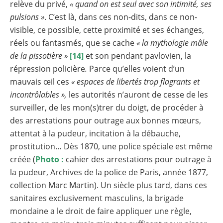
relève du privé,
« quand on est seul avec son intimité, ses
pulsions »
. C’est là, dans ces non-dits, dans ce non-
visible, ce possible, cette proximité et ses échanges,
réels ou fantasmés, que se cache
« la mythologie mâle
de la pissotière »
[14]
et son pendant pavlovien, la
répression policière
.
Parce qu’elles voient d’un
mauvais œil ces
« espaces de libertés trop flagrants et
incontrôlables »,
les autorités n’auront de cesse de les
surveiller, de les mon(s)trer du doigt, de procéder à
des arrestations pour outrage aux bonnes mœurs,
attentat à la pudeur, incitation à la débauche,
prostitution… Dès 1870, une police spéciale est même
créée (
Photo :
cahier des arrestations pour outrage à
la pudeur, Archives de la police de Paris, année 1877,
collection Marc Martin). Un siècle plus tard, dans ces
sanitaires exclusivement masculins, la brigade
mondaine a le droit de faire appliquer une règle,