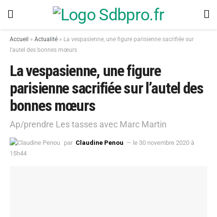
Accueil
»
Actualité
»
La vespasienne, une figure parisienne sacrifiée sur
l’autel des bonnes mœurs
La vespasienne, une figure
parisienne sacrifiée sur l’autel des
bonnes mœurs
Ap/prendre Les tasses avec Marc Martin
par
Claudine Penou
— le 30 novembre 2020 à
15h44