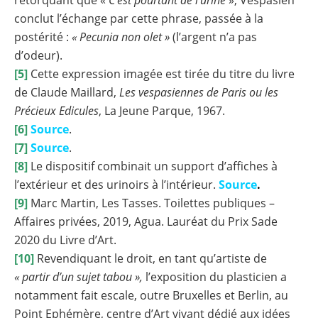
rétorquant que «
C’est pourtant de l’urine
», Vespasien
conclut l’échange par cette phrase, passée à la
postérité :
« Pecunia non olet »
(l’argent n’a pas
d’odeur).
[5]
Cette expression imagée est tirée du titre du livre
de Claude Maillard,
Les vespasiennes de Paris ou les
Précieux Edicules
, La Jeune Parque, 1967.
[6]
Source
.
[7]
Source
.
[8]
Le dispositif combinait un support d’affiches à
l’extérieur et des urinoirs à l’intérieur.
Source
.
[9]
Marc Martin, Les Tasses. Toilettes publiques –
Affaires privées, 2019, Agua. Lauréat du Prix Sade
2020 du Livre d’Art.
[10]
Revendiquant le droit, en tant qu’artiste de
« partir d’un sujet tabou »,
l’exposition du plasticien a
notamment fait escale, outre Bruxelles et Berlin, au
Point Ephémère, centre d’Art vivant dédié aux idées