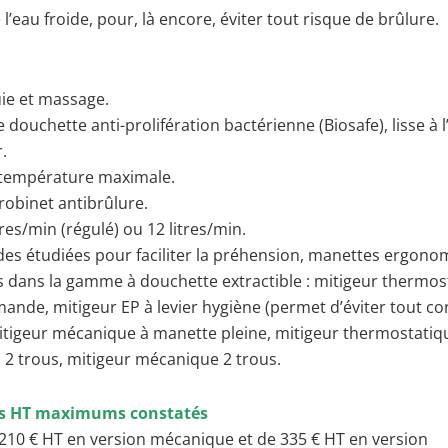
l’eau froide, pour, là encore, éviter tout risque de brûlure.
luie et massage.
e douchette anti-prolifération bactérienne (Biosafe), lisse à l
r.
température maximale.
robinet antibrûlure.
tres/min (régulé) ou 12 litres/min.
 étudiées pour faciliter la préhension, manettes ergono
 dans la gamme à douchette extractible : mitigeur thermos
de, mitigeur EP à levier hygiène (permet d’éviter tout co
itigeur mécanique à manette pleine, mitigeur thermostatiqu
 2 trous, mitigeur mécanique 2 trous.
ics HT maximums constatés
 210 € HT en version mécanique et de 335 € HT en version