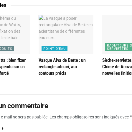
cles
RADIATEURS 
ODUITS
POINT D'EAU
SERVIETTES
ts : bien fixer
Vasque Alva de Bette : un
Sèche-serviette
spendu sur un
rectangle adouci, aux
Chime de Acova 
forcé
contours précis
nouvelles finiti
 un commentaire
e-mail ne sera pas publiée.
Les champs obligatoires sont indiqués avec
*
e