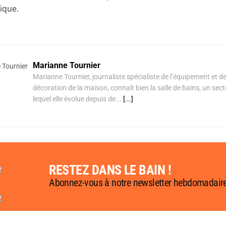
ique.
Marianne Tournier
Marianne Tournier, journaliste spécialiste de l’équipement et de
décoration de la maison, connaît bien la salle de bains, un sec
lequel elle évolue depuis de...
[...]
RESTEZ DANS LE BAIN !
Abonnez-vous à notre newsletter hebdomadair