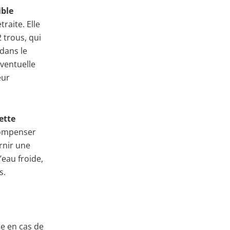
ible
raite. Elle
trous, qui
 dans le
éventuelle
eur
ette
compenser
urnir une
’eau froide,
s.
de en cas de