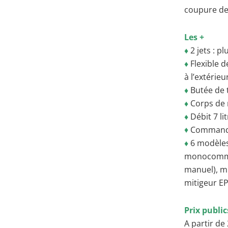
coupure de 
Les +
♦
2 jets : p
♦
Flexible d
à l’extérieu
♦
Butée de 
♦
Corps de 
♦
Débit 7 li
♦
Commandes
♦
6 modèles
monocomman
manuel), m
mitigeur EP
Prix publ
A partir de