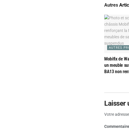
Autres
Arti
AUTRES PR
Mobifix de Wat
un meuble su
BA13 non ren
Laisser
Votre adresse 
Commentair