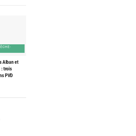
SÈCHE-
s Alban et
: trois
ons PVD
*