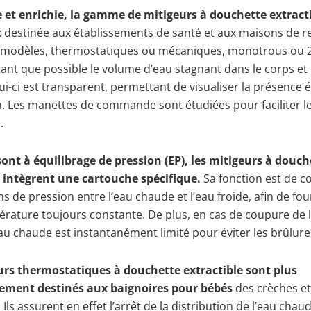
 et enrichie, la gamme de mitigeurs à douchette extract
t
destinée aux établissements de santé et aux maisons de ret
 modèles, thermostatiques ou mécaniques, monotrous ou 2 
tant que possible le volume d’eau stagnant dans le corps et
elui-ci est transparent, permettant de visualiser la présence 
m. Les manettes de commande sont étudiées pour faciliter l
.
sont à équilibrage de pression (EP), les mitigeurs à douch
e intègrent une cartouche spécifique.
Sa fonction est de 
ons de pression entre l’eau chaude et l’eau froide, afin de fo
rature toujours constante. De plus, en cas de coupure de l
eau chaude est instantanément limité pour éviter les brûlure
urs thermostatiques à douchette extractible sont plus
rement destinés aux baignoires pour bébés
des crèches et
 Ils assurent en effet l’arrêt de la distribution de l’eau chau