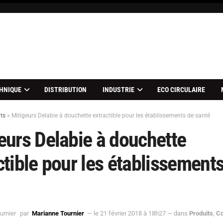
HNIQUE
DISTRIBUTION
INDUSTRIE
ECO CIRCULAIRE
ts
»
Mitigeurs Delabie à douchette extractible pour les établissements de santé
eurs Delabie à douchette
ctible pour les établissement
par
Marianne Tournier
— le 21 février 2018 à 18h27
— dans
Produits
,
Co