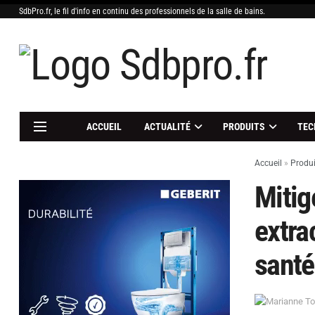
SdbPro.fr, le fil d'info en continu des professionnels de la salle de bains.
ACCUEIL
ACTUALITÉ
PRODUITS
TEC
Accueil
»
Produi
Mitig
extra
santé