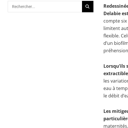
Redessinée
Delabie es
compte six
limitent au
flexible. C
d’un biofil
préhension
Lorsqu’ils 
extractibl
les variati
eau à tempé
le débit d’
Les mitige
particuliè
maternités.