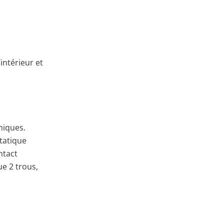
’intérieur et
miques.
tatique
ntact
e 2 trous,