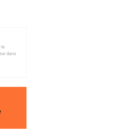
 la
teur dans
e