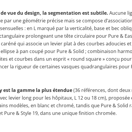
 de vue du design, la segmentation est subtile.
Aucune li
te par une géométrie précise mais se compose d’associatio
ensuelles : en L marqué par la verticalité, base et bec obli
tangulaire prolongeant une tête circulaire pour Pure & Eas
il caréné qui associe un levier plat à des courbes adoucies e
 ellipse à pan coupé pour Pure & Solid ; combinaison harm
ites et courbes dans un esprit « round square » conçu pour
ncer la rigueur de certaines vasques quadrangulaires pour
y est la gamme la plus étendue
(36 références, dont deux 
vec levier long pour les hôpitaux, L 12 ou 18 cm), proposé
tains modèles, en blanc et chromé, tandis que Pure & Solid
 et Pure & Style 19, dans une unique finition chromée.