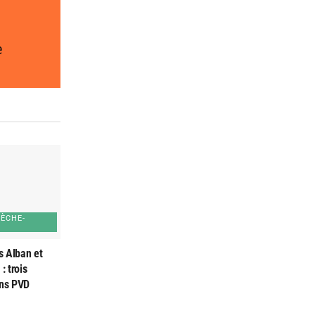
e
SÈCHE-
s Alban et
: trois
ons PVD