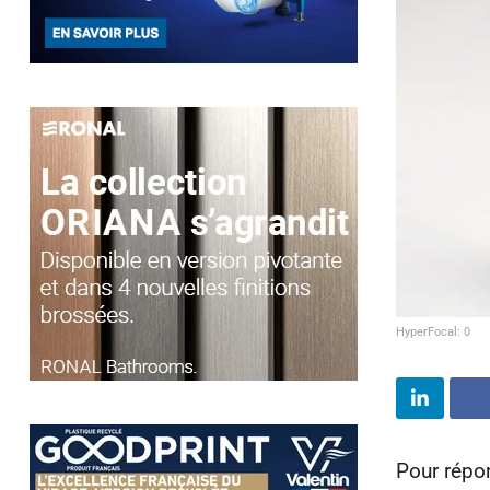
HyperFocal: 0
Pour répon