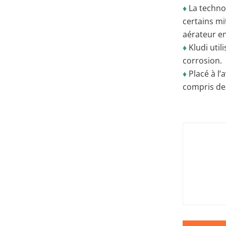
♦
La technol
certains mi
aérateur en
♦
Kludi util
corrosion.
♦
Placé à l’
compris de