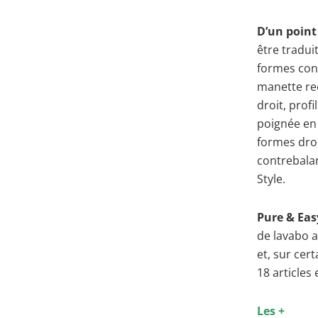
D’un point
être tradui
formes cons
manette rec
droit, prof
poignée en
formes dro
contrebala
Style.
Pure & Eas
de lavabo a
et, sur cer
18 articles
Les +