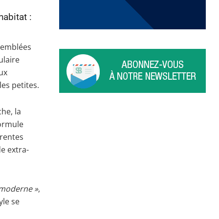
abitat :
semblées
ulaire
ux
es petites.
he, la
formule
érentes
e extra-
 moderne »
,
yle se