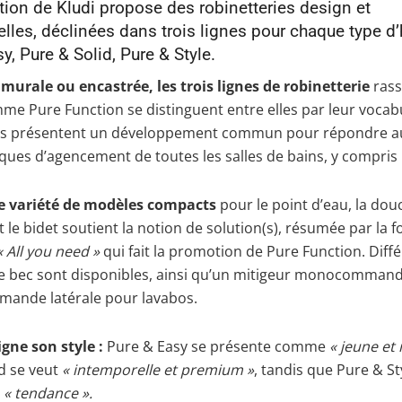
tion de Kludi propose des robinetteries design et
lles, déclinées dans trois lignes pour chaque type d’h
y, Pure & Solid, Pure & Style.
murale ou encastrée, les trois lignes de robinetterie
ras
me Pure Function se distinguent entre elles par leur vocab
is présentent un développement commun pour répondre a
ues d’agencement de toutes les salles de bains, y compris l
e variété de modèles compacts
pour le point d’eau, la douc
t le bidet soutient la notion de solution(s), résumée par la 
« All you need »
qui fait la promotion de Pure Function. Diff
e bec sont disponibles, ainsi qu’un mitigeur monocommand
mande latérale pour lavabos.
gne son style :
Pure & Easy se présente comme
«
jeune et
d se veut
« intemporelle et premium »
, tandis que Pure & St
e
« tendance ».