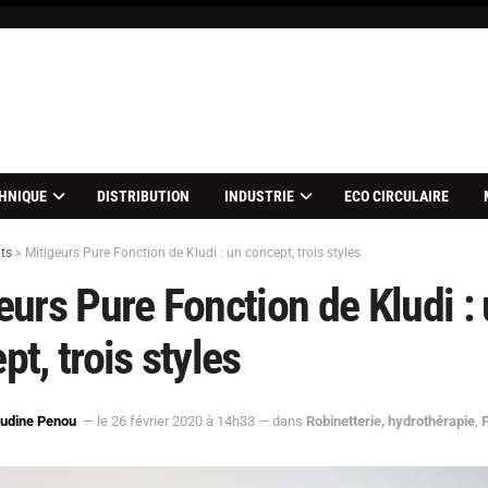
HNIQUE
DISTRIBUTION
INDUSTRIE
ECO CIRCULAIRE
ts
»
Mitigeurs Pure Fonction de Kludi : un concept, trois styles
eurs Pure Fonction de Kludi :
pt, trois styles
audine Penou
— le 26 février 2020 à 14h33
— dans
Robinetterie, hydrothérapie
,
P