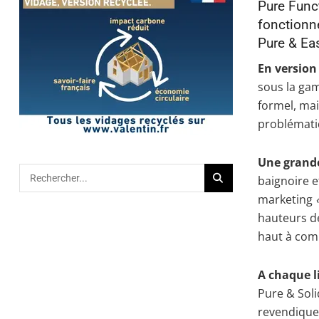
Pure Func
fonctionne
Pure & Eas
En version 
sous la gam
formel, ma
problématiq
Une grand
baignoire e
marketing
hauteurs d
haut à com
A chaque li
Pure & Soli
revendiqu