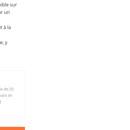
ible sur
ar un
t à la
e, y
us de 20
pant en
]