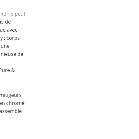
gne ne peut
ns de
que avec
y ; corps
t une
onieuse de
 Pure &
mitigeurs
e en chromé
 rassemble