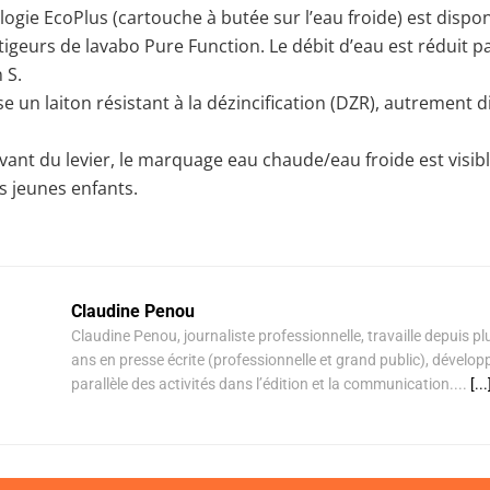
ogie EcoPlus (cartouche à butée sur l’eau froide) est dispon
tigeurs de lavabo Pure Function. Le débit d’eau est réduit p
 S.
ise un laiton résistant à la dézincification (DZR), autrement di
avant du levier, le marquage eau chaude/eau froide est visibl
s jeunes enfants.
Claudine Penou
Claudine Penou, journaliste professionnelle, travaille depuis pl
ans en presse écrite (professionnelle et grand public), dévelop
parallèle des activités dans l’édition et la communication....
[...