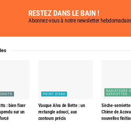
RESTEZ DANS LE BAIN !
Abonnez-vous à notre newsletter hebdomadair
cles
RADIATEURS 
ODUITS
POINT D'EAU
SERVIETTES
ts : bien fixer
Vasque Alva de Bette : un
Sèche-serviette
spendu sur un
rectangle adouci, aux
Chime de Acova 
forcé
contours précis
nouvelles finiti