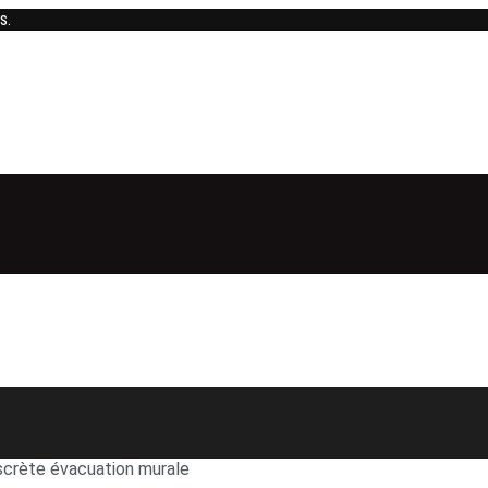
s.
iscrète évacuation murale