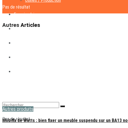
Usines / Production
Pas de résultat
Eco circulaire
Voir tous les résultats
Autres
Articles
Marché
Tendances
Design
Publi-Info
Autres produits
Pas de résultat
Mobifix de Watts : bien fixer un meuble suspendu sur un BA13 n