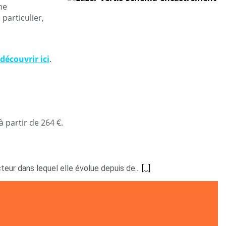
me
 particulier,
 découvrir ici
.
 partir de 264 €.
cteur dans lequel elle évolue depuis de...
[...]