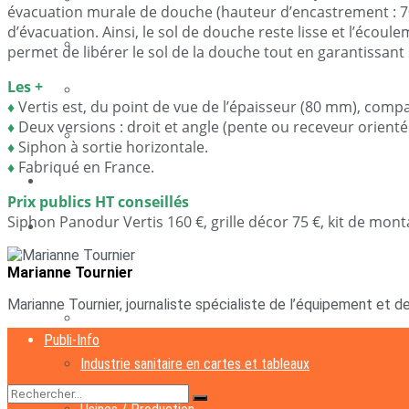
évacuation murale de douche (hauteur d’encastrement : 70 
d’évacuation. Ainsi, le sol de douche reste lisse et l’écoul
Stratégie Résultats
Initiatives
permet de libérer le sol de la douche tout en garantissant
Fabriquer en France
Les +
Aide à la vente
♦
Vertis est, du point de vue de l’épaisseur (80 mm), comp
Industrie sanitaire en cartes et tableaux
♦
Deux versions : droit et angle (pente ou receveur orientée
Réglementation
♦
Siphon à sortie horizontale.
Usines / Production
♦
Fabriqué en France.
Distribution
Eco circulaire
Prix publics HT conseillés
Siphon Panodur Vertis 160 €, grille décor 75 €, kit de mont
Marché
Industrie
Tendances
Stratégie Résultats
Marianne Tournier
Design
Marianne Tournier, journaliste spécialiste de l’équipement et de
Fabriquer en France
Publi-Info
Industrie sanitaire en cartes et tableaux