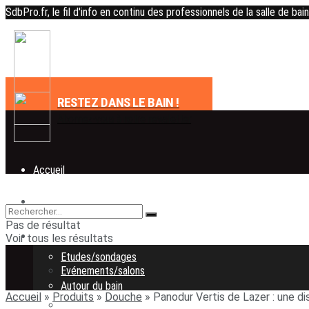
SdbPro.fr, le fil d'info en continu des professionnels de la salle de bain
RESTEZ DANS LE BAIN !
Abonnez-vous à notre newsletter
Accueil
Actualité
Accueil
Pas de résultat
Evénements/salons
Actualité
Voir tous les résultats
Etudes/sondages
Evénements/salons
Autour du bain
Accueil
»
Produits
»
Douche
»
Panodur Vertis de Lazer : une d
Etudes/sondages