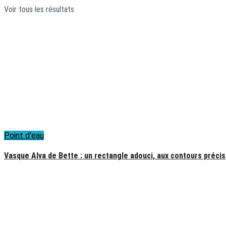
Voir tous les résultats
Point d'eau
Vasque Alva de Bette : un rectangle adouci, aux contours précis