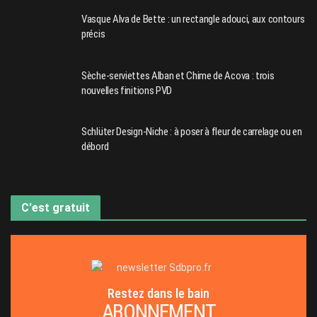
Vasque Alva de Bette : un rectangle adouci, aux contours
précis
Sèche-serviettes Alban et Chime de Acova : trois
nouvelles finitions PVD
Schlüter Design-Niche : à poser à fleur de carrelage ou en
débord
C'est gratuit
Restez dans le bain
ABONNEMENT