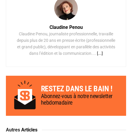
Claudine Penou
Claudine Penou, journaliste professionnelle, travaille
depuis plus de 20 ans en presse écrite (professionnelle
et grand public), développant en parallèle des activités
dans l’édition et la communication....
[...]
RESTEZ DANS LE BAIN !
Abonnez-vous à notre newsletter
hebdomadaire
Autres
Articles