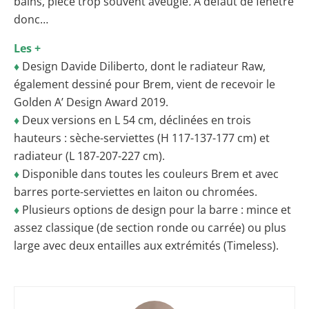
bains, pièce trop souvent aveugle
.
A défaut de fenêtre
donc…
Les +
♦
Design Davide Diliberto, dont le radiateur Raw,
également dessiné pour Brem, vient de recevoir le
Golden A’ Design Award 2019.
♦
Deux versions en L 54 cm, déclinées en trois
hauteurs : sèche-serviettes (H 117-137-177 cm) et
radiateur (L 187-207-227 cm).
♦
Disponible dans toutes les couleurs Brem et avec
barres porte-serviettes en laiton ou chromées.
♦
Plusieurs options de design pour la barre : mince et
assez classique (de section ronde ou carrée) ou plus
large avec deux entailles aux extrémités (Timeless).