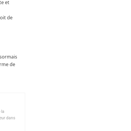
te et
oit de
désormais
orme de
 la
teur dans