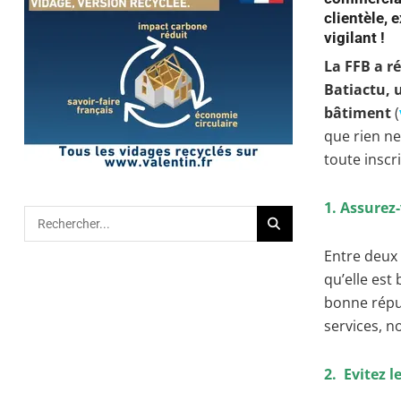
clientèle,
vigilant !
La FFB a r
Batiactu, 
bâtiment
(
que rien ne 
toute inscr
1. Assurez
Entre deux 
qu’elle est
bonne réput
services, n
2. Evitez 