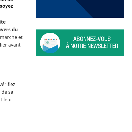
 soyez
ite
ivers du
n marche et
fier avant
vérifiez
 de sa
t leur