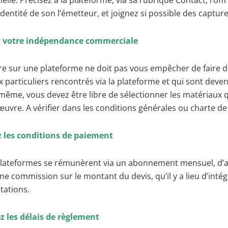
elle. Précisez à la plateforme, via sa rubrique Contact, l’off
’identité de son l’émetteur, et joignez si possible des captur
z votre indépendance commerciale
re sur une plateforme ne doit pas vous empêcher de faire d
x particuliers rencontrés via la plateforme et qui sont deve
 même, vous devez être libre de sélectionner les matériaux 
uvre. A vérifier dans les conditions générales ou charte de 
z les conditions de paiement
plateformes se rémunèrent via un abonnement mensuel, d’
e commission sur le montant du devis, qu’il y a lieu d’intég
tations.
z les délais de règlement