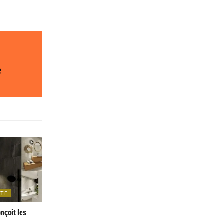
e
NTE
nçoit les