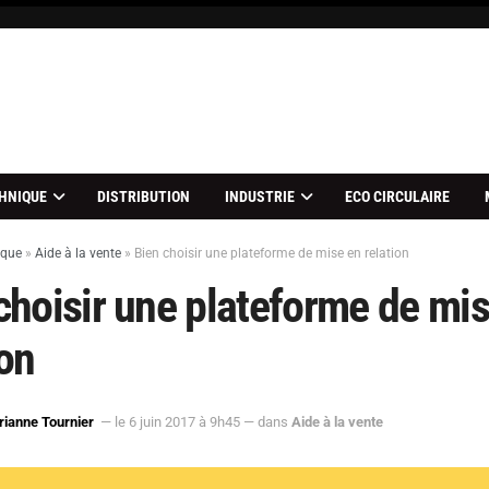
HNIQUE
DISTRIBUTION
INDUSTRIE
ECO CIRCULAIRE
ique
»
Aide à la vente
»
Bien choisir une plateforme de mise en relation
choisir une plateforme de mi
ion
ianne Tournier
— le 6 juin 2017 à 9h45
— dans
Aide à la vente