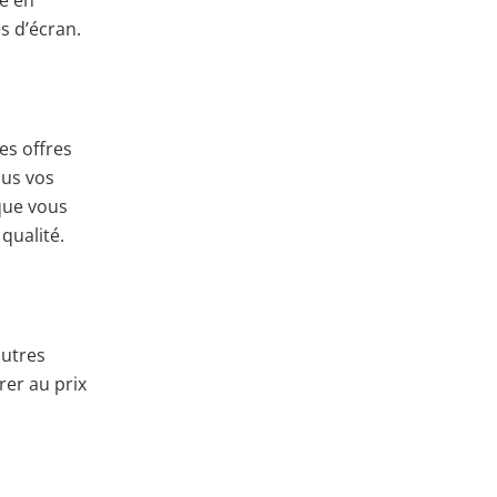
re en
es d’écran.
es offres
nus vos
que vous
qualité.
autres
rer au prix