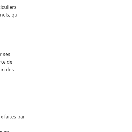
iculiers
nels, qui
r ses
rte de
ion des
s
x faites par