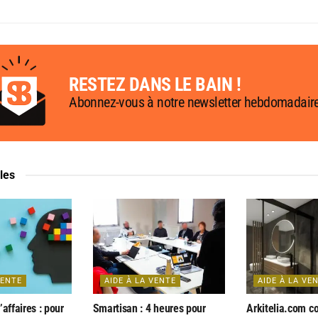
RESTEZ DANS LE BAIN !
Abonnez-vous à notre newsletter hebdomadair
cles
VENTE
AIDE À LA VENTE
AIDE À LA VE
affaires : pour
Smartisan : 4 heures pour
Arkitelia.com co