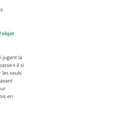
us
l’objet
i jugent la
asse-t-il si
 les seuls
 avant
eur
mis en