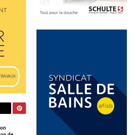
ion
ion de