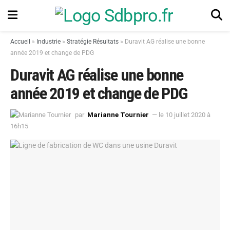
Accueil
»
Industrie
»
Stratégie Résultats
»
Duravit AG réalise une bonne
année 2019 et change de PDG
Duravit AG réalise une bonne
année 2019 et change de PDG
par
Marianne Tournier
— le 10 juillet 2020 à
16h15