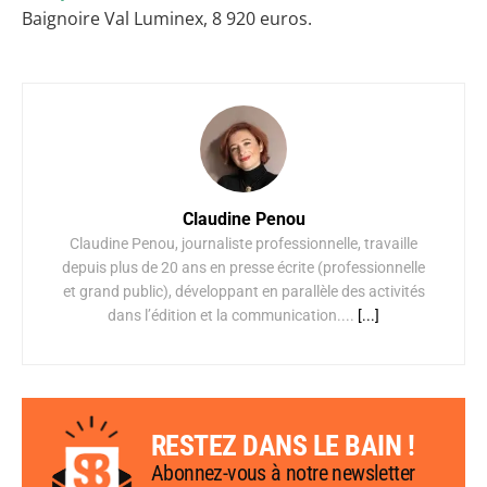
Baignoire Val Luminex, 8 920 euros.
Claudine Penou
Claudine Penou, journaliste professionnelle, travaille
depuis plus de 20 ans en presse écrite (professionnelle
et grand public), développant en parallèle des activités
dans l’édition et la communication....
[...]
RESTEZ DANS LE BAIN !
Abonnez-vous à notre newsletter