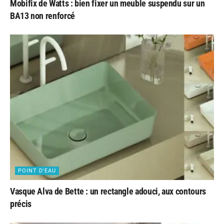
Mobifix de Watts : bien fixer un meuble suspendu sur un
BA13 non renforcé
POINT D'EAU
Vasque Alva de Bette : un rectangle adouci, aux contours
précis