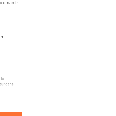
ricoman.fr
en
 la
teur dans