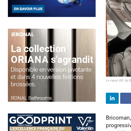
Le rayon WC du B
Bricoman,
progressiv