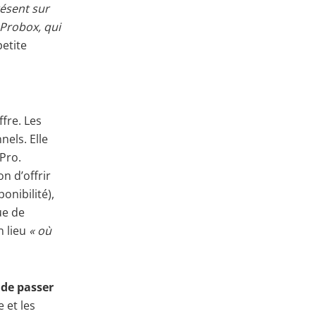
résent sur
Probox, qui
etite
fre. Les
nels. Elle
Pro.
n d’offrir
onibilité),
ue de
n lieu
« où
 de passer
 et les