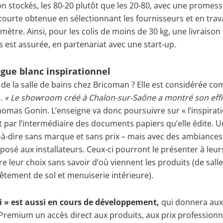
n stockés, les 80-20 plutôt que les 20-80, avec une promes
courte obtenue en sélectionnant les fournisseurs et en trava
omètre. Ainsi, pour les colis de moins de 30 kg, une livraiso
s est assurée, en partenariat avec une start-up.
gue blanc inspirationnel
l de la salle de bains chez Bricoman ? Elle est considérée c
e.
« Le showroom créé à Chalon-sur-Saône a montré son effi
omas Gonin. L’enseigne va donc poursuivre sur « l’inspirati
par l’intermédiaire des documents papiers qu’elle édite. U
t-à-dire sans marque et sans prix – mais avec des ambiances
posé aux installateurs. Ceux-ci pourront le présenter à leurs
ire leur choix sans savoir d’où viennent les produits (de sall
vêtement de sol et menuiserie intérieure).
i » est aussi en cours de développement,
qui donnera aux
 Premium un accès direct aux produits, aux prix professionn