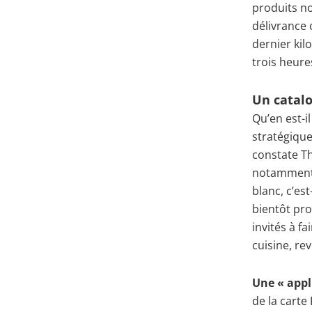
produits no
délivrance 
dernier kil
trois heure
Un catalo
Qu’en est-i
stratégiqu
constate Th
notamment 
blanc, c’es
bientôt pro
invités à fa
cuisine, re
Une « appl
de la carte