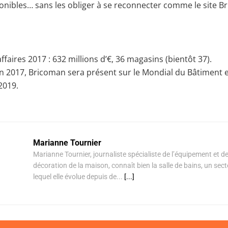
onibles… sans les obliger à se reconnecter comme le site B
affaires 2017 : 632 millions d’€, 36 magasins (bientôt 37).
2017, Bricoman sera présent sur le Mondial du Bâtiment 
2019.
Marianne Tournier
Marianne Tournier, journaliste spécialiste de l’équipement et de
décoration de la maison, connaît bien la salle de bains, un sec
lequel elle évolue depuis de...
[...]