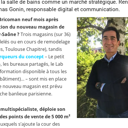
 la salle de bains comme un marché stratégique. Re
as Gonin, responsable digital et communication.
Bricoman neuf mois après
ation du nouveau magasin de
-Saône ?
Trois magasins (sur 36)
elés ou en cours de remodelage
us, Toulouse Chapitre), tandis
queurs du concept
– Le petit
, les bureaux partagés, le Lab
formation disponible à tous les
bâtiment)… – sont mis en place
Une nouveau magasin est prévu
che banlieue parisienne.
multispécialiste, déploie son
 des points de vente de 5 000 m²
uxquels s’ajoute la cour des