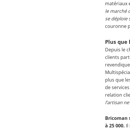
matériaux e
le marché 
se déploie 
couronne p
Plus que 
Depuis le c
clients par
revendique
Multispécia
plus que le
de services
relation cl
l’artisan ne
Bricoman s
à 25 000.
Il