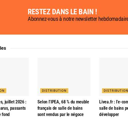
RESTEZ DANS LE BAIN !
Abonnez-vous à notre newsletter hebdomadair
cles
ION
DISTRIBUTION
DISTRIBUTIO
s, juillet 2026 :
Selon l’IPEA, 68 % du meuble
Livea.fr : l’e-c
parus, passants
français de salle de bains
salle de bains p
e fond
sont vendus par le négoce
développer