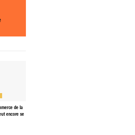
e
N
ommerce de la
eut encore se