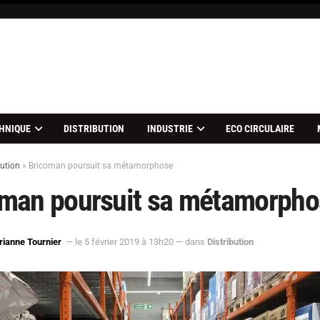
HNIQUE
DISTRIBUTION
INDUSTRIE
ECO CIRCULAIRE
bution
»
Bricoman poursuit sa métamorphose
man poursuit sa métamorpho
ianne Tournier
— le 5 février 2019 à 13h20
— dans
Distribution