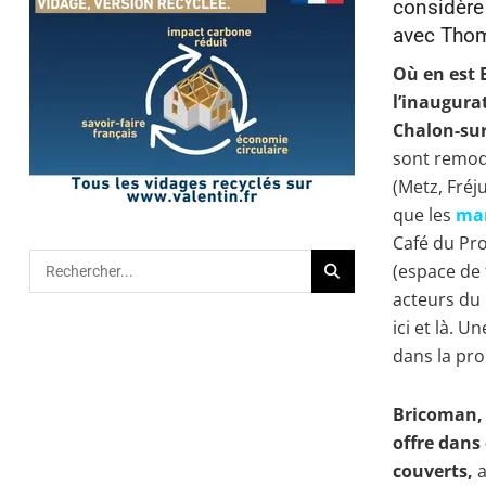
considère
avec Thom
Où en est 
l’inaugur
Chalon-sur
sont remod
(Metz, Fréj
que les
mar
Café du Pro
(espace de 
acteurs du 
ici et là. 
dans la pro
Bricoman, 
offre dans
couverts,
a