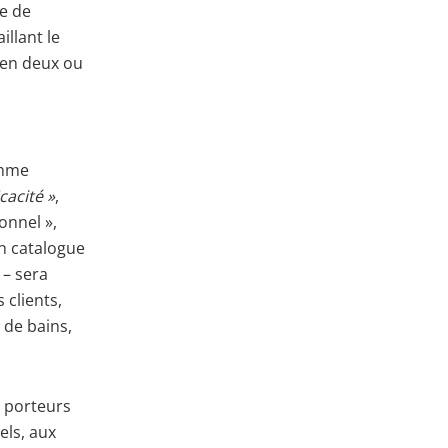
se de
illant le
n en deux ou
omme
cacité »
,
onnel »,
n catalogue
 – sera
 clients,
e de bains,
 porteurs
els, aux