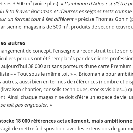
t ses 3 500 m² (voire plus).
« L’ambition d’Adeo est d’être p
du B to B avec Bricoman et d’autres enseignes tests comme 
sur un format tout à fait différent »
précise Thomas Gonin (p
arisienne, magasins de 500 m², produits de second œuvre).
les autres
hangement de concept, l’enseigne a reconstruit toute son of
ticuliers perdus ont été remplacés par des clients profession
 aujourd’hui 38 000 artisans porteurs d’une carte Premium 
liste – « Tout sous le même toit » –, Bricoman a pour ambitio
s autres, aussi bien en termes de références (nombre et disp
 (livraison chantier, conseils techniques, stocks visibles…) q
ient. Ainsi, chaque magasin se doit d’être un espace de vie, u
 se fait pas engueuler. »
tocke 18 000 références actuellement, mais ambitionne
 s’agit de mettre à disposition, avec les extensions de gamme