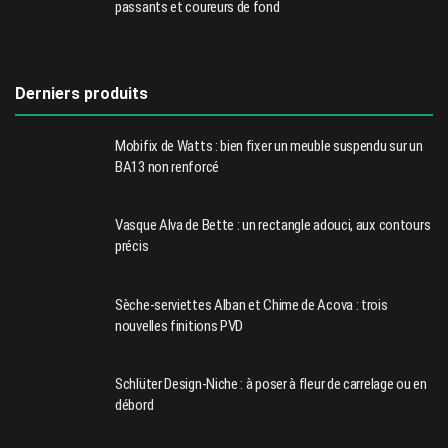
passants et coureurs de fond
Derniers produits
Mobifix de Watts : bien fixer un meuble suspendu sur un
BA13 non renforcé
Vasque Alva de Bette : un rectangle adouci, aux contours
précis
Sèche-serviettes Alban et Chime de Acova : trois
nouvelles finitions PVD
Schlüter Design-Niche : à poser à fleur de carrelage ou en
débord