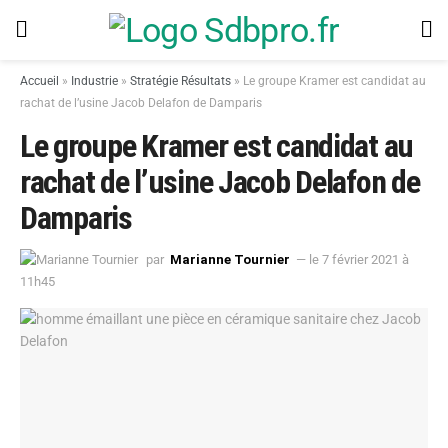
Accueil
»
Industrie
»
Stratégie Résultats
»
Le groupe Kramer est candidat au
rachat de l’usine Jacob Delafon de Damparis
Le groupe Kramer est candidat au
rachat de l’usine Jacob Delafon de
Damparis
par
Marianne Tournier
— le 7 février 2021 à
11h45