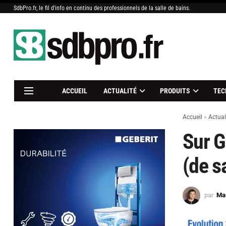
SdbPro.fr, le fil d'info en continu des professionnels de la salle de bains.
ACCUEIL
ACTUALITÉ
PRODUITS
TEC
Accueil
»
Actual
Sur G
(de s
par
Mar