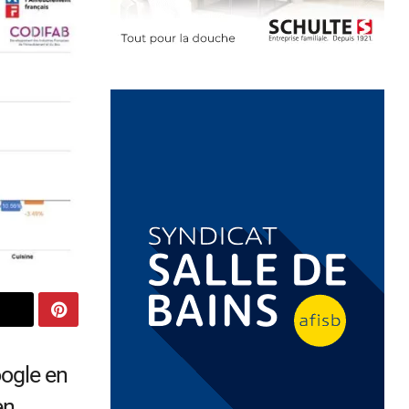
oogle en
en