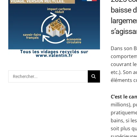
baisse d
largemen
s’agissa
Dans son Ba
comporteme
couvrant le
etc.). Son 
éléments co
C’est le ca
millions), 
pratiquemen
bains, si l
soit plus q
supérieures