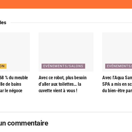
cles
ION
EVÉNEMENTS/SALONS
EVÉNEMENTS
 68 % du meuble
Avec ce robot, plus besoin
Avec l’Aqua San
lle de bains
d’aller aux toilettes… la
SPA a mis en sc
ar le négoce
cuvette vient à vous !
du bien-être par
 un commentaire