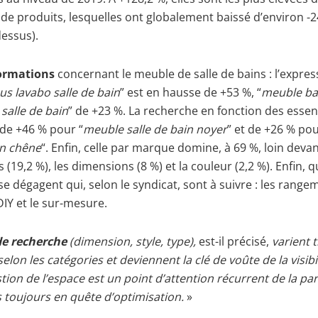
s de produits, lesquelles ont globalement baissé d’environ -2
dessus).
formations
concernant le meuble de salle de bains : l’expres
s lavabo salle de bain
” est en hausse de +53 %, “
meuble ba
salle de bain
” de +23 %. La recherche en fonction des essen
de +46 % pour “
meuble salle de bain noyer
” et de +26 % pou
in chêne
“. Enfin, celle par marque domine, à 69 %, loin devan
 (19,2 %), les dimensions (8 %) et la couleur (2,2 %). Enfin, 
e dégagent qui, selon le syndicat, sont à suivre : les rangem
 DIY et le sur-mesure.
 de recherche
(dimension, style, type),
est-il précisé,
varient 
elon les catégories et deviennent la clé de voûte de la visibi
tion de l’espace est un point d’attention récurrent de la pa
 toujours en quête d’optimisation.
»