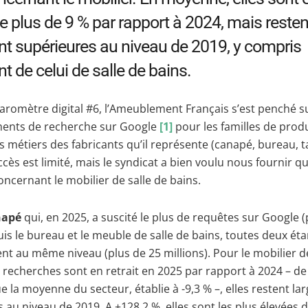
e plus de 9 % par rapport à 2024, mais resten
t supérieures au niveau de 2019, y compris
nt de celui de salle de bains.
romètre digital #6, l’Ameublement Français s’est penché su
nts de recherche sur Google
[1]
pour les familles de prod
s métiers des fabricants qu’il représente (canapé, bureau, t
accès est limité, mais le syndicat a bien voulu nous fournir q
ncernant le mobilier de salle de bains.
napé
qui, en 2025, a suscité le plus de requêtes sur Google 
puis le bureau et le meuble de salle de bains, toutes deux éta
t au même niveau (plus de 25 millions). Pour le mobilier de
es recherches sont en retrait en 2025 par rapport à 2024 – de
ue la moyenne du secteur, établie à -9,3 % –, elles restent l
 au niveau de 2019. A +128,2 %, elles sont les plus élevées 