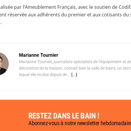
alisée par l’Ameublement Français, avec le soutien de Codif
ent réservée aux adhérents du premier et aux cotisants du
.
Marianne Tournier
Marianne Tournier, journaliste spécialiste de l’équipement et de
décoration de la maison, connaît bien la salle de bains, un sec
lequel elle évolue depuis de...
[...]
RESTEZ DANS LE BAIN !
Abonnez-vous à notre newsletter hebdomadair