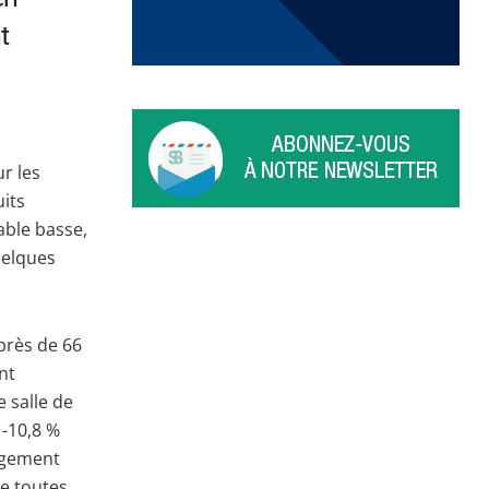
t
r les
uits
able basse,
uelques
(près de 66
nt
 salle de
 -10,8 %
argement
de toutes