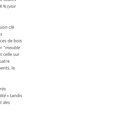
4 % (voir
sion clé
s
ces de bois
r “
meuble
t celle sur
quatre
ents, le
très
lité
» tandis
rt des