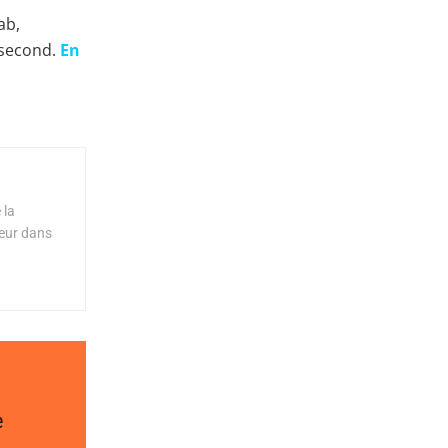
ab,
 second.
En
 la
teur dans
e