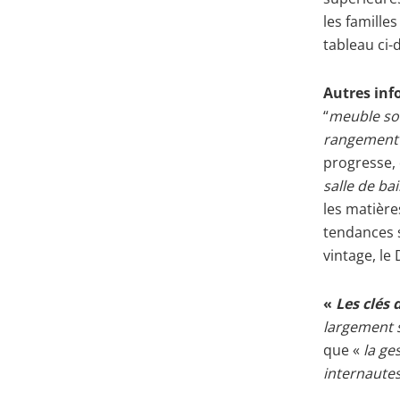
les famille
tableau ci-
Autres in
“
meuble sou
rangement 
progresse, 
salle de ba
les matières
tendances s
vintage, le
«
Les clés
largement s
que «
la ges
internautes