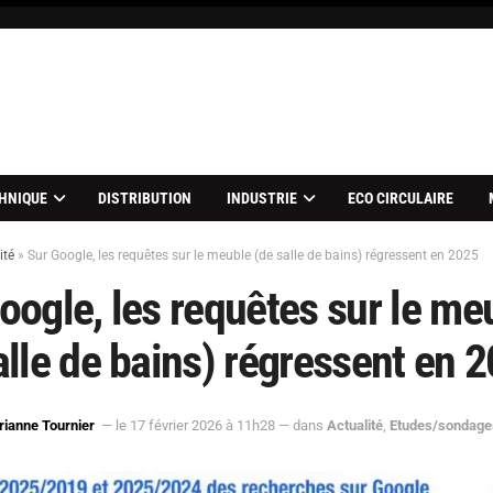
HNIQUE
DISTRIBUTION
INDUSTRIE
ECO CIRCULAIRE
ité
»
Sur Google, les requêtes sur le meuble (de salle de bains) régressent en 2025
oogle, les requêtes sur le me
alle de bains) régressent en 
ianne Tournier
— le 17 février 2026 à 11h28
— dans
Actualité
,
Etudes/sondage