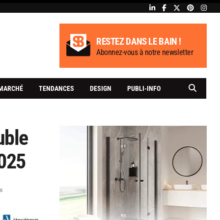
RESTEZ DANS LE BAIN !
Abonnez-vous à notre newsletter
MARCHÉ
TENDANCES
DESIGN
PUBLI-INFO
uble
2025
s