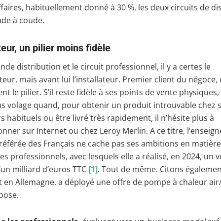
faires, habituellement donné à 30 %, les deux circuits de di
ude à coude.
teur, un pilier moins fidèle
nde distribution et le circuit professionnel, il y a certes le
r, mais avant lui l’installateur. Premier client du négoce, c
t le pilier. S’il reste fidèle à ses points de vente physiques, 
lus volage quand, pour obtenir un produit introuvable chez 
s habituels ou être livré très rapidement, il n’hésite plus à
onner sur Internet ou chez Leroy Merlin. A ce titre, l’enseign
référée des Français ne cache pas ses ambitions en matière
s professionnels, avec lesquels elle a réalisé, en 2024, un 
d’un milliard d’euros TTC
[1]
. Tout de même. Citons également
t en Allemagne, a déployé une offre de pompe à chaleur air
pose.