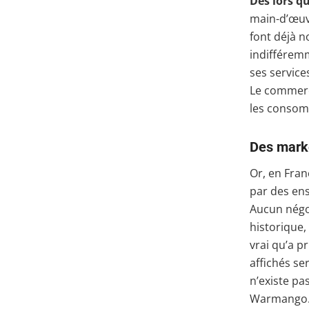
Dès lors q
main-d’œuvr
font déjà n
indifféremm
ses service
Le commerce
les consom
Des marke
Or, en Fran
par des ens
Aucun négo
historique,
vrai qu’a p
affichés se
n’existe pa
Warmango.fr