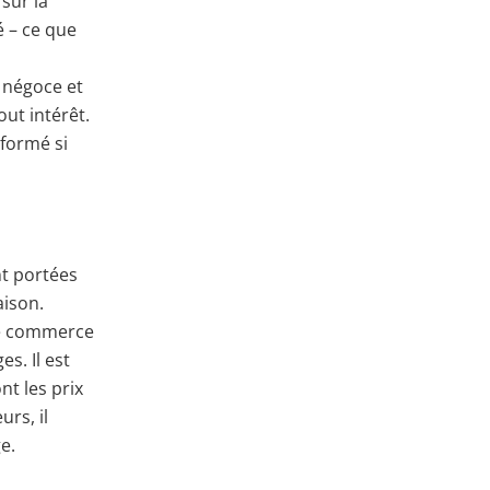
sur la
é – ce que
 négoce et
ut intérêt.
sformé si
nt portées
aison.
de commerce
s. Il est
nt les prix
urs, il
e.