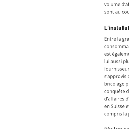
volume d’af
sont au co
L’installa
Entre la gra
consommateu
est égalemen
lui aussi p
fournisseur
s’approvisi
bricolage p
conquête de
d’affaires 
en Suisse e
compris la 