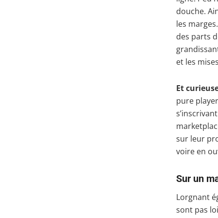
douche. Ain
les marges
des parts 
grandissant
et les mise
Et curieus
pure player
s’inscrivan
marketplace
sur leur pr
voire en o
Sur un ma
Lorgnant ég
sont pas lo