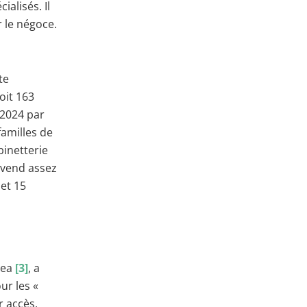
alisés. Il
r le négoce.
te
oit 163
 2024 par
familles de
binetterie
e vend assez
 et 15
pea
[3]
, a
ur les «
r accès,