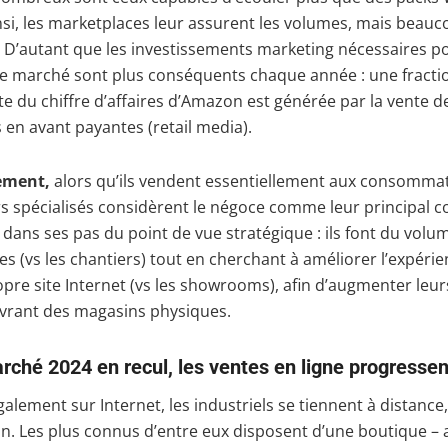
si, les marketplaces leur assurent les volumes, mais beau
. D’autant que les investissements marketing nécessaires p
de marché sont plus conséquents chaque année : une fracti
e du chiffre d’affaires d’Amazon est générée par la vente d
s en avant payantes (retail media).
ement,
alors qu’ils vendent essentiellement aux consommat
s spécialisés considèrent le négoce comme leur principal c
t dans ses pas du point de vue stratégique : ils font du volum
s (vs les chantiers) tout en cherchant à améliorer l’expérie
opre site Internet (vs les showrooms), afin d’augmenter leu
uvrant des magasins physiques.
rché 2024 en recul, les ventes en ligne progressen
alement sur Internet, les industriels se tiennent à distance,
in. Les plus connus d’entre eux disposent d’une boutique – a