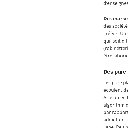
d’enseignes
Des marke
des sociét
créées. Une
qui, soit d
(robinetter
être labori
Des pure 
Les pure pl
écoulent d
Asie ou en 
algorithmiq
par rapport
admettent q
ligne. Peu