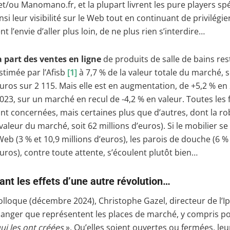
t/ou Manomano.fr, et la plupart livrent les pure players spéci
nsi leur visibilité sur le Web tout en continuant de privilégie
nt l’envie d’aller plus loin, de ne plus rien s’interdire…
a part des ventes en ligne
de produits de salle de bains res
timée par l’Afisb
[1]
à 7,7 % de la valeur totale du marché, s
euros sur 2 115. Mais elle est en augmentation, de +5,2 % en
023, sur un marché en recul de -4,2 % en valeur. Toutes les 
nt concernées, mais certaines plus que d’autres, dont la ro
 valeur du marché, soit 62 millions d’euros). Si le mobilier s
Web (3 % et 10,9 millions d’euros), les parois de douche (6 %
euros), contre toute attente, s’écoulent plutôt bien…
ant les effets d’une autre révolution…
olloque (décembre 2024), Christophe Gazel, directeur de l’I
anger que représentent les places de marché, y compris po
i les ont créées
». Qu’elles soient ouvertes ou fermées, leu