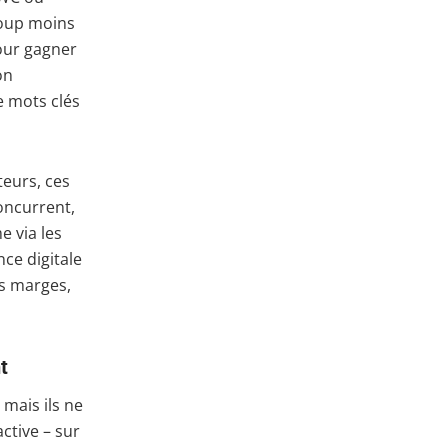
coup moins
our gagner
on
e mots clés
eurs, ces
oncurrent,
e via les
nce digitale
rs marges,
t
 mais ils ne
ctive – sur