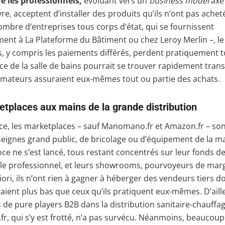
ue les professionnels,
évoluant vers un
business model
axé 
e, acceptent d’installer des produits qu’ils n’ont pas achet
ombre d’entreprises tous corps d’état, qui se fournissent
ent à La Plateforme du Bâtiment ou chez Leroy Merlin –, le
s, y compris les paiements différés, perdent pratiquement to
 de la salle de bains pourrait se trouver rapidement tran
mateurs assuraient eux-mêmes tout ou partie des achats.
tplaces aux mains de la grande distribution
ce, les marketplaces – sauf Manomano.fr et Amazon.fr – so
eignes grand public, de bricolage ou d’équipement de la m
ce ne s’est lancé, tous restant concentrés sur leur fonds 
 le professionnel, et leurs showrooms, pourvoyeurs de marge
riori, ils n’ont rien à gagner à héberger des vendeurs tiers do
raient plus bas que ceux qu’ils pratiquent eux-mêmes. D’aille
s de pure players B2B dans la distribution sanitaire-chauffag
, qui s’y est frotté, n’a pas survécu. Néanmoins, beaucoup