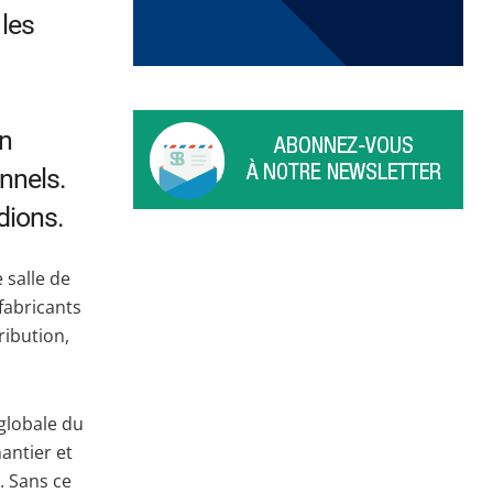
 les
en
nnels.
dions.
 salle de
 fabricants
ribution,
 globale du
hantier et
. Sans ce