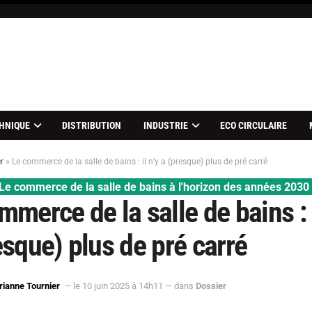
HNIQUE
DISTRIBUTION
INDUSTRIE
ECO CIRCULAIRE
r
»
Le commerce de la salle de bains : il n’y a (presque) plus de pré carré
Le commerce de la salle de bains à l'horizon des années 2030
mmerce de la salle de bains : i
esque) plus de pré carré
ianne Tournier
— le 10 juin 2025 à 14h11
— dans
Dossier