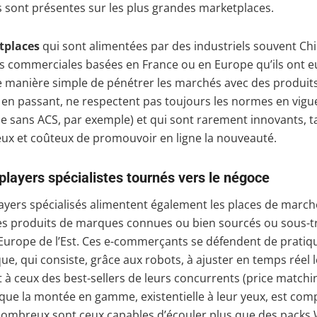
 sont présentes sur les plus grandes marketplaces.
tplaces
qui sont alimentées par des industriels souvent Chin
és commerciales basées en France ou en Europe qu’ils ont
 manière simple de pénétrer les marchés avec des produits
it en passant, ne respectent pas toujours les normes en vigu
ie sans ACS, par exemple) et qui sont rarement innovants, ta
eux et coûteux de promouvoir en ligne la nouveauté.
players spécialistes tournés vers le négoce
ayers spécialisés alimentent également les places de marché
es produits de marques connues ou bien sourcés ou sous-tr
Europe de l’Est. Ces e-commerçants se défendent de pratiqu
ue, qui consiste, grâce aux robots, à ajuster en temps réel l
 à ceux des best-sellers de leurs concurrents (price matchin
ue la montée en gamme, existentielle à leur yeux, est com
 nombreux sont ceux capables d’écouler plus que des packs