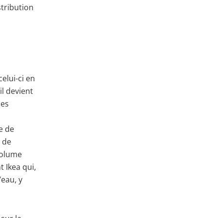
stribution
elui-ci en
il devient
ses
e de
 de
volume
 Ikea qui,
/eau, y