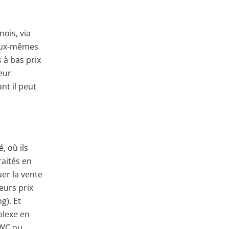
ois, via
 eux-mêmes
 à bas prix
eur
nt il peut
, où ils
aités en
er la vente
eurs prix
g). Et
plexe en
 WC ou