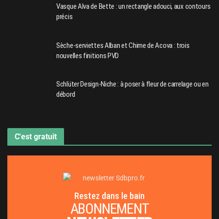
Vasque Alva de Bette : un rectangle adouci, aux contours
précis
Sèche-serviettes Alban et Chime de Acova : trois
nouvelles finitions PVD
Schlüter Design-Niche : à poser à fleur de carrelage ou en
débord
C'est gratuit
Restez dans le bain
ABONNEMENT