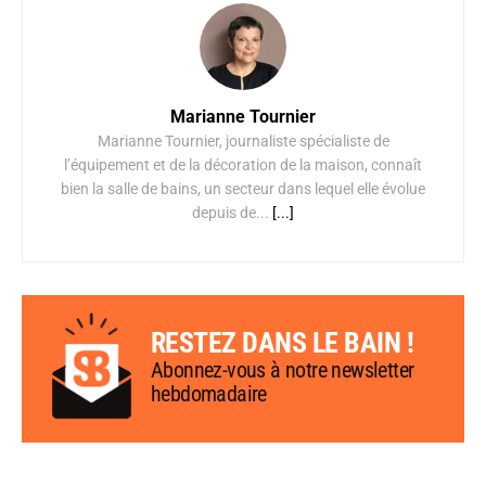
Marianne Tournier
Marianne Tournier, journaliste spécialiste de
l’équipement et de la décoration de la maison, connaît
bien la salle de bains, un secteur dans lequel elle évolue
depuis de...
[...]
RESTEZ DANS LE BAIN !
Abonnez-vous à notre newsletter
hebdomadaire