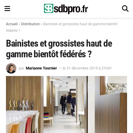
Accueil
»
Distribution
»
Bainistes et grossistes haut de gamme bientôt
fédérés ?
Bainistes et grossistes haut de
gamme bientôt fédérés ?
par
Marianne Tournier
— le 21 décembre 2015 à 21h41